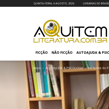
QUINTA-FEIRA, 6 AGOSTO, 2026
LIVRARIAS DE BRASÍ
FICÇÃO
NÃO FICÇÃO
AUTOAJUDA & PSI
Início
AUTOAJUDA & PSICOLOGIA
Em Nome do Pai