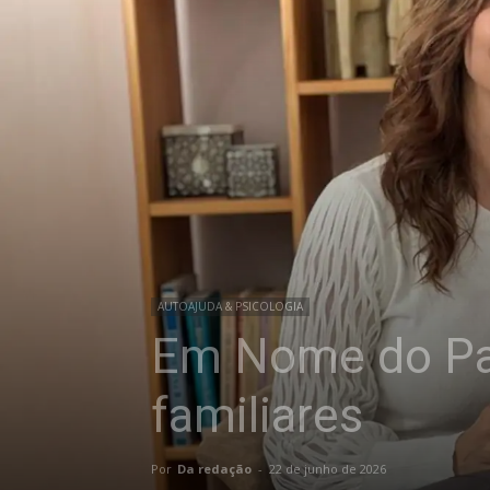
AUTOAJUDA & PSICOLOGIA
Em Nome do Pai,
familiares
Por
Da redação
-
22 de junho de 2026