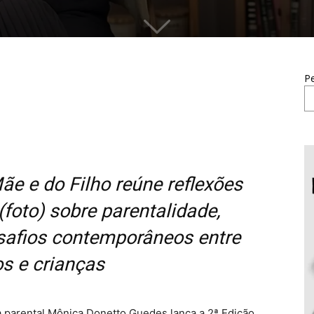
Pe
e e do Filho reúne reflexões
foto) sobre parentalidade,
esafios contemporâneos entre
os e crianças
a parental Mônica Donetto Guedes lança a 2ª Edição