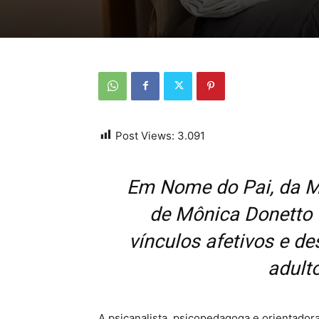
Post Views:
3.091
Em Nome do Pai, da Mã
de Mônica Donetto (
vínculos afetivos e d
adult
A psicanalista, psicopedagoga e orientador