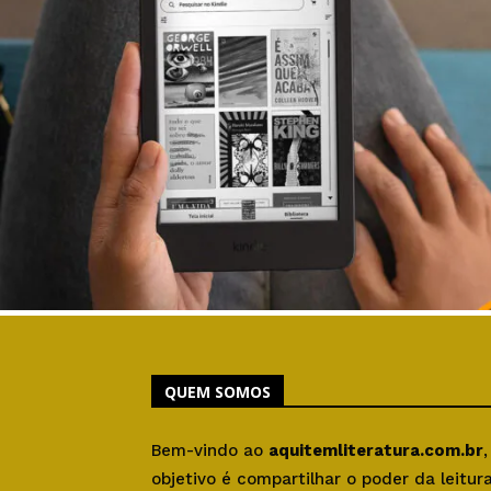
QUEM SOMOS
Bem-vindo ao
aquitemliteratura.com.br
objetivo é compartilhar o poder da leitu