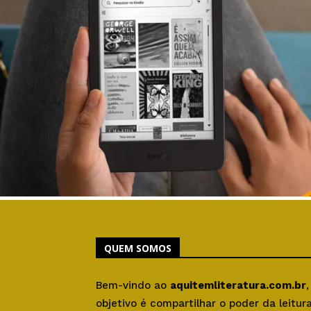
QUEM SOMOS
Bem-vindo ao
aquitemliteratura.com.br
objetivo é compartilhar o poder da leitu