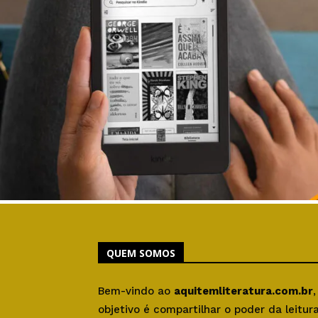
QUEM SOMOS
Bem-vindo ao
aquitemliteratura.com.br
objetivo é compartilhar o poder da leitu