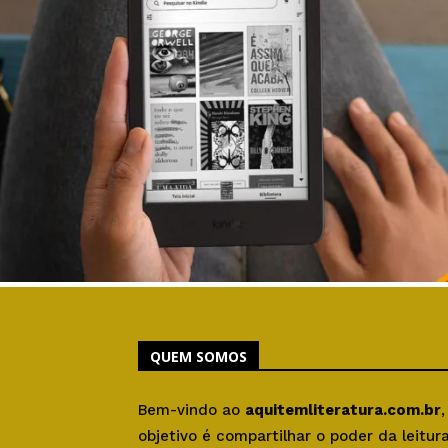
QUEM SOMOS
Bem-vindo ao
aquitemliteratura.com.br
objetivo é compartilhar o poder da leitu