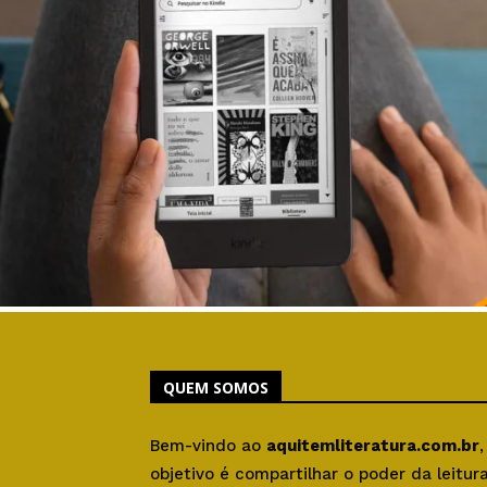
QUEM SOMOS
Bem-vindo ao
aquitemliteratura.com.br
objetivo é compartilhar o poder da leitu