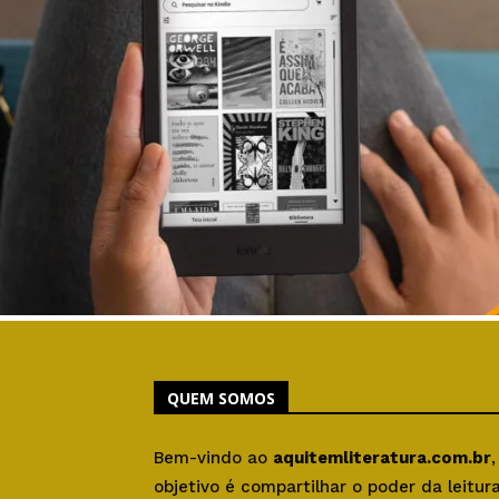
QUEM SOMOS
Bem-vindo ao
aquitemliteratura.com.br
objetivo é compartilhar o poder da leitu