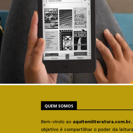
QUEM SOMOS
Bem-vindo ao
aquitemliteratura.com.br
objetivo é compartilhar o poder da leitu