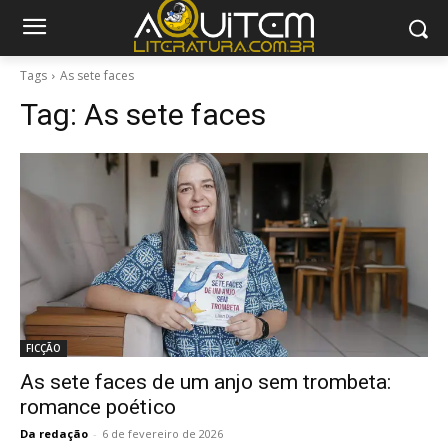
Tags
As sete faces
Tag:
As sete faces
FICÇÃO
As sete faces de um anjo sem trombeta:
romance poético
Da redação
-
6 de fevereiro de 2026