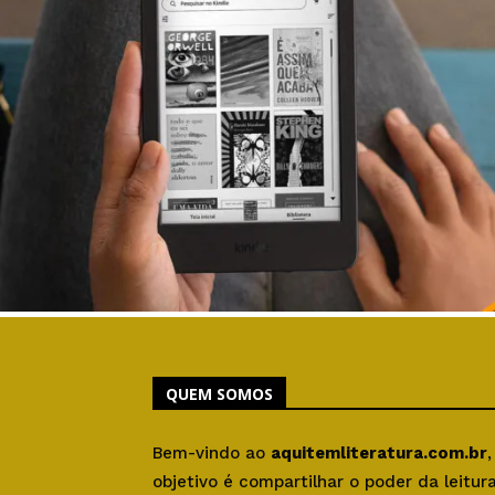
QUEM SOMOS
Bem-vindo ao
aquitemliteratura.com.br
objetivo é compartilhar o poder da leitu