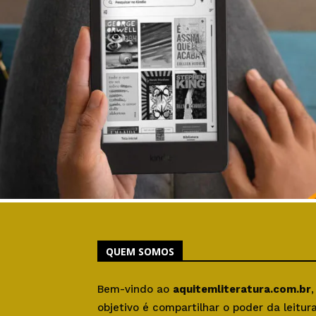
QUEM SOMOS
Bem-vindo ao
aquitemliteratura.com.br
objetivo é compartilhar o poder da leitu