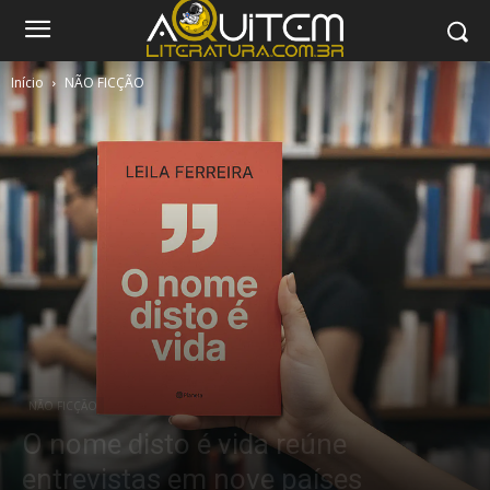
Início
NÃO FICÇÃO
NÃO FICÇÃO
O nome disto é vida reúne
entrevistas em nove países