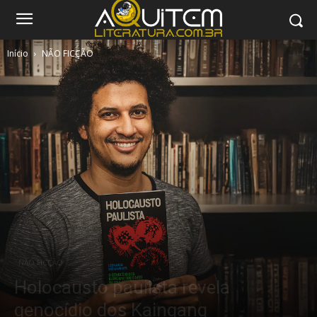
Início
NÃO FICÇÃO
NÃO FICÇÃO
Holocausto paulista revela
genocídio dos Kaingang