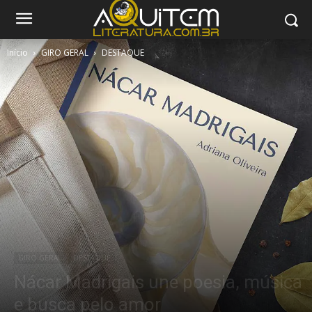
Início
GIRO GERAL
DESTAQUE
GIRO GERAL
DESTAQUE
Nácar Madrigais une poesia, música
e busca pelo amor