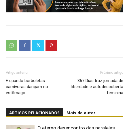
Artigo anterior
Próximo artigo
E quando borboletas
367 Dias traz jornada de
carnívoras dançam no
liberdade e autodescoberta
estômago
feminina
ARTIGOS RELACIONADOS
Mais do autor
O eterno desencontro das paralelas