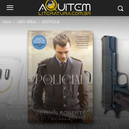
Início
GIRO GERAL
DESTAQUE
GIRO GERAL
DESTAQUE
Meu Policial revela romance
proibido na Inglaterra dos anos 50