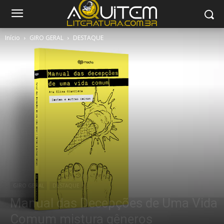
Início
GIRO GERAL
DESTAQUE
GIRO GERAL
DESTAQUE
Manual das Decepções de Uma Vida
Comum mistura gêneros