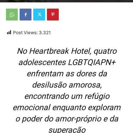
Por
Da Redação
-
18 de fevereiro de 2026
Post Views:
3.321
No
Heartbreak Hotel
, quatro
adolescentes LGBTQIAPN+
enfrentam as dores da
desilusão amorosa,
encontrando um refúgio
emocional enquanto exploram
o poder do amor-próprio e da
superação