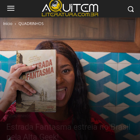
Início
QUADRINHOS
QUADRINHOS
Estrada Fantasma estreia no Brasil
pela Alta Geek!