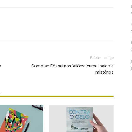
Próximo artigo
o
Como se Fôssemos Vilões: crime, palco e
mistérios
r