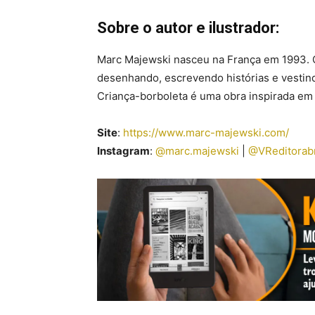
Sobre o autor e ilustrador:
Marc Majewski nasceu na França em 1993. Q
desenhando, escrevendo histórias e vestind
Criança-borboleta é uma obra inspirada em 
Site
:
https://www.marc-majewski.com/
Instagram
:
@marc.majewski
|
@VReditorab