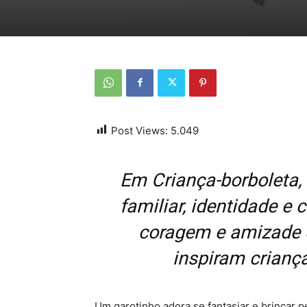
Post Views:
5.049
Em Criança-borboleta,
familiar, identidade e c
coragem e amizade e
inspiram crianç
Um garotinho adora se fantasiar e brincar p