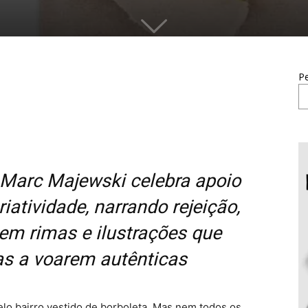
Pe
 Marc Majewski celebra apoio
riatividade, narrando rejeição,
m rimas e ilustrações que
as a voarem autênticas
elo bairro vestido de borboleta. Mas nem todos os