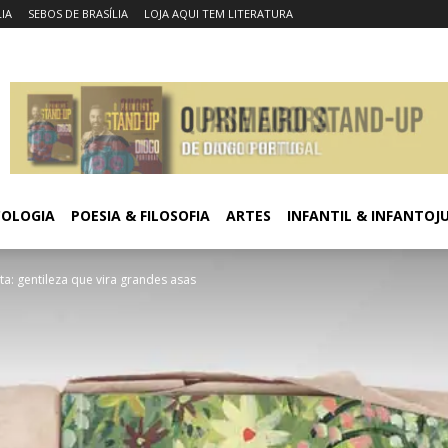
LIA
SEBOS DE BRASÍLIA
LOJA AQUI TEM LITERATURA
COLOGIA
POESIA & FILOSOFIA
ARTES
INFANTIL & INFANTOJ
a: gentileza que vira grandes asas