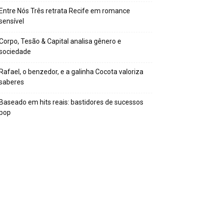
Entre Nós Três retrata Recife em romance
sensível
Corpo, Tesão & Capital analisa gênero e
sociedade
Rafael, o benzedor, e a galinha Cocota valoriza
saberes
Baseado em hits reais: bastidores de sucessos
pop