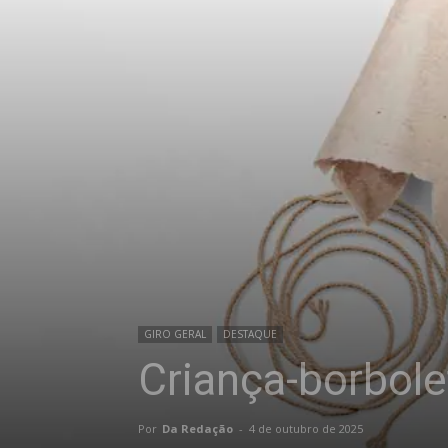
GIRO GERAL
DESTAQUE
Criança-borbole
Por
Da Redação
-
4 de outubro de 2025