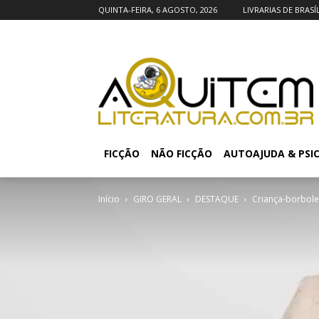
QUINTA-FEIRA, 6 AGOSTO, 2026
LIVRARIAS DE BRASÍ
FICÇÃO
NÃO FICÇÃO
AUTOAJUDA & PSI
Início
GIRO GERAL
DESTAQUE
Criança-borbolet