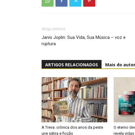
Artigo anterior
Janis Joplin: Sua Vida, Sua Música – voz e
ruptura
ARTIGOS RELACIONADOS
Mais do auto
A Treva: crônica dos anos da peste
O eterno de
une sátira e ficção
revela vida