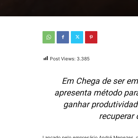
Post Views:
3.385
Em Chega de ser emp
apresenta método para
ganhar produtividad
recuperar 
Lançado pelo empresário André Menezes, o l