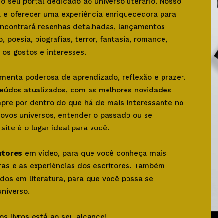
, o seu portal dedicado ao universo literário. Nosso
ra e oferecer uma experiência enriquecedora para
 encontrará resenhas detalhadas, lançamentos
o, poesia, biografias, terror, fantasia, romance,
os gostos e interesses.
amenta poderosa de aprendizado, reflexão e prazer.
teúdos atualizados, com as melhores novidades
mpre por dentro do que há de mais interessante no
novos universos, entender o passado ou se
ite é o lugar ideal para você.
utores
em vídeo, para que você conheça mais
bras e as experiências dos escritores. Também
dos em literatura, para que você possa se
niverso.
os livros está ao seu alcance!