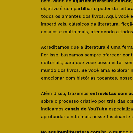
Bem-vindo ao
aquitemliteratura.com.br
objetivo é compartilhar o poder da leitu
todos os amantes dos livros. Aqui, você
imperdíveis, clássicos da literatura, ficçã
ensaios e muito mais, atendendo a todos 
Acreditamos que a literatura é uma ferr
Por isso, buscamos sempre oferecer con
editoriais, para que você possa estar se
mundo dos livros. Se você ama explorar 
emocionar com histórias tocantes, nosso s
Além disso, trazemos
entrevistas com a
sobre o processo criativo por trás das o
indicamos
canais do YouTube
especializa
aprofundar ainda mais nesse fascinante u
No
aquitemliteratura.com.br
, o mundo d