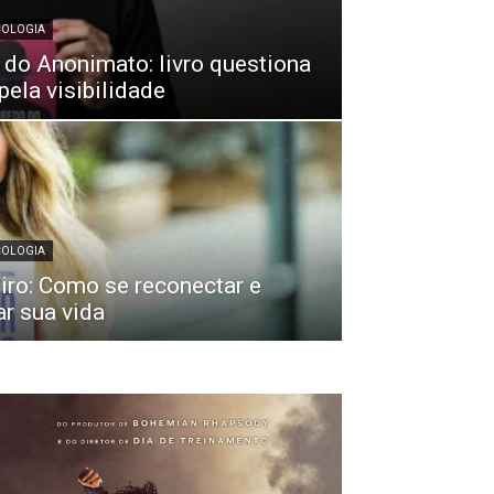
COLOGIA
 do Anonimato: livro questiona
pela visibilidade
COLOGIA
eiro: Como se reconectar e
r sua vida