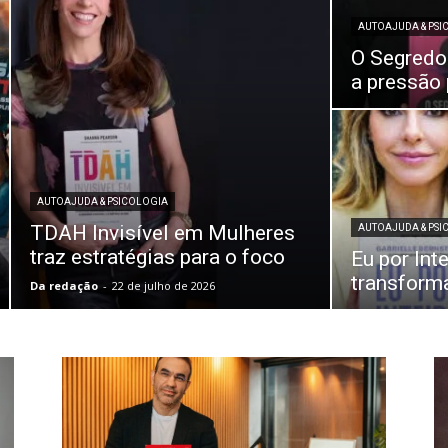
AUTOAJUDA & PSI
O Segredo
a pressão 
AUTOAJUDA & PSICOLOGIA
TDAH Invisível em Mulheres
AUTOAJUDA & PSI
traz estratégias para o foco
Eu por Int
transforma
Da redação
-
22 de julho de 2026