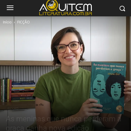
Início
FICÇÃO
FICÇÃO
As meninas que nunca perderam a
graça ganha nova edição