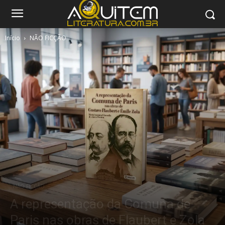
Início
NÃO FICÇÃO
NÃO FICÇÃO
A representação da Comuna de
Paris nas obras de Flaubert e Zola