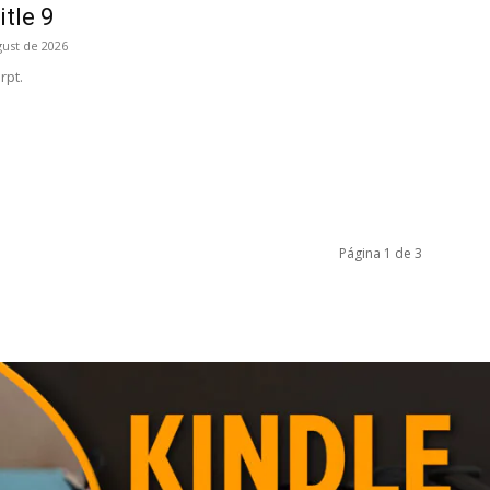
itle 9
gust de 2026
rpt.
Página 1 de 3