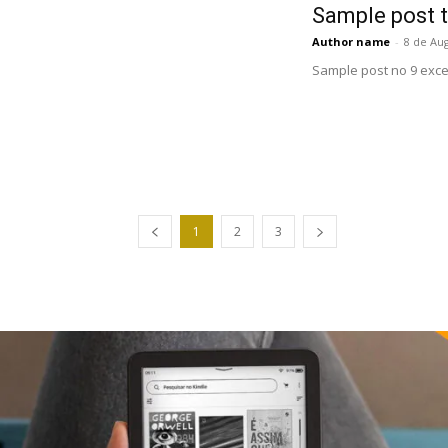
Sample post t
Author name
-
8 de Au
Sample post no 9 exce
1
2
3