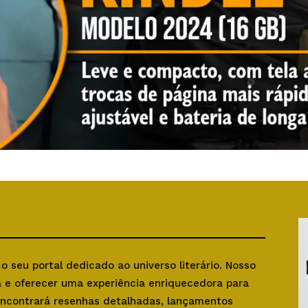
, o seu portal dedicado ao universo literário. Nosso
ra e oferecer uma experiência enriquecedora para
 encontrará resenhas detalhadas, lançamentos