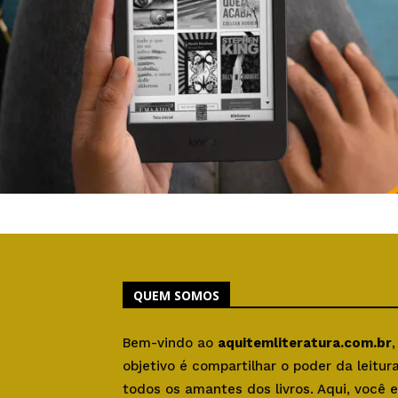
QUEM SOMOS
Bem-vindo ao
aquitemliteratura.com.br
objetivo é compartilhar o poder da leitu
todos os amantes dos livros. Aqui, você