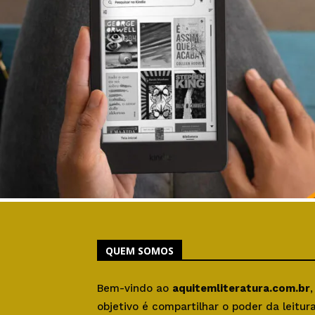
QUEM SOMOS
Bem-vindo ao
aquitemliteratura.com.br
objetivo é compartilhar o poder da leitu