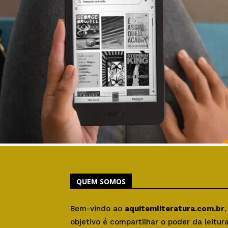
QUEM SOMOS
Bem-vindo ao
aquitemliteratura.com.br
objetivo é compartilhar o poder da leitu