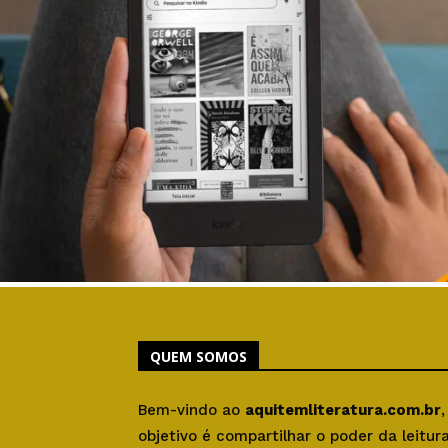
QUEM SOMOS
Bem-vindo ao
aquitemliteratura.com.br
objetivo é compartilhar o poder da leitu