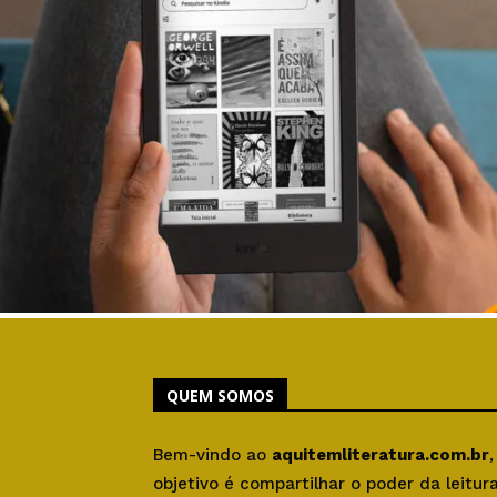
QUEM SOMOS
Bem-vindo ao
aquitemliteratura.com.br
objetivo é compartilhar o poder da leitu