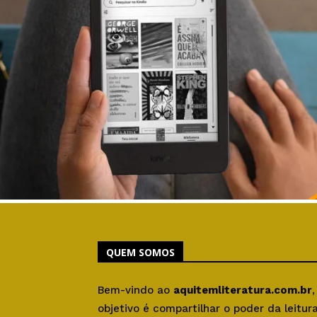
QUEM SOMOS
Bem-vindo ao
aquitemliteratura.com.br
objetivo é compartilhar o poder da leitu