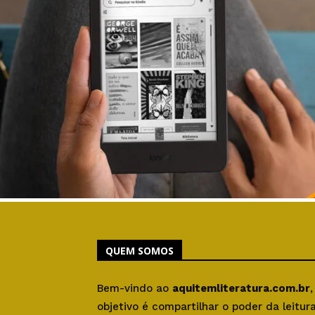
QUEM SOMOS
Bem-vindo ao
aquitemliteratura.com.br
objetivo é compartilhar o poder da leitu