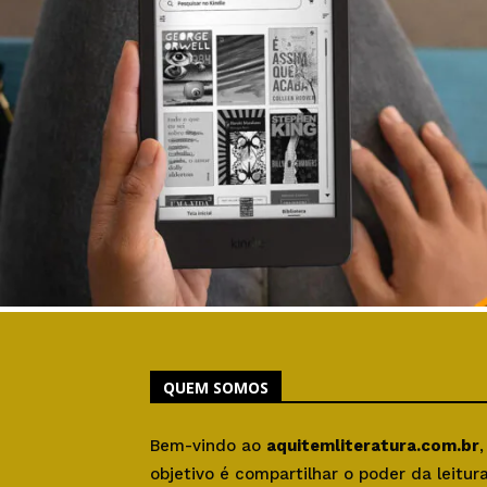
QUEM SOMOS
Bem-vindo ao
aquitemliteratura.com.br
objetivo é compartilhar o poder da leitu