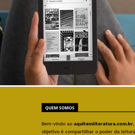
QUEM SOMOS
Bem-vindo ao
aquitemliteratura.com.br
objetivo é compartilhar o poder da leitu