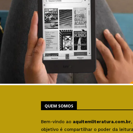
QUEM SOMOS
Bem-vindo ao
aquitemliteratura.com.br
objetivo é compartilhar o poder da leitu