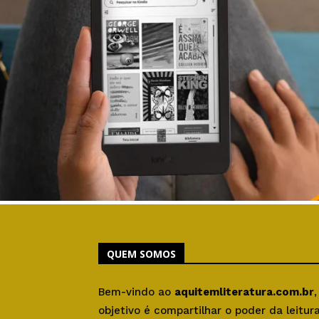
QUEM SOMOS
Bem-vindo ao
aquitemliteratura.com.br
objetivo é compartilhar o poder da leitu