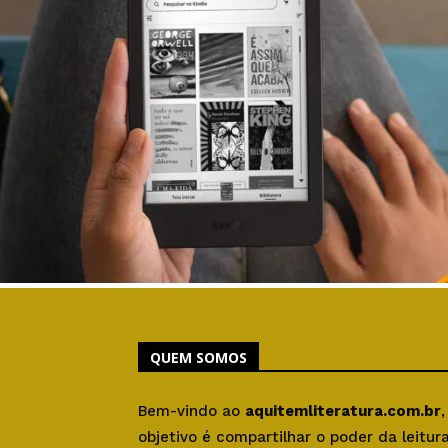
QUEM SOMOS
Bem-vindo ao
aquitemliteratura.com.br
objetivo é compartilhar o poder da leitu