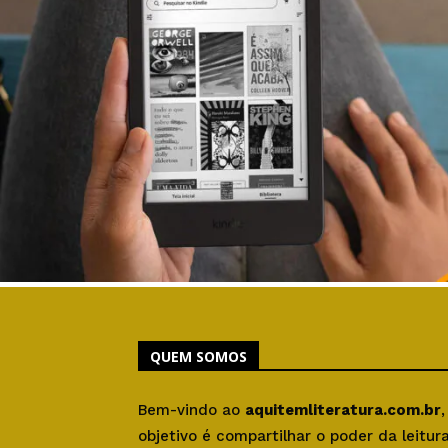
QUEM SOMOS
Bem-vindo ao
aquitemliteratura.com.br
objetivo é compartilhar o poder da leitu