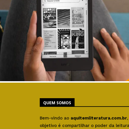
QUEM SOMOS
Bem-vindo ao
aquitemliteratura.com.br
objetivo é compartilhar o poder da leitu