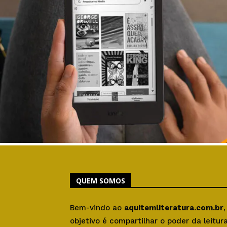
QUEM SOMOS
Bem-vindo ao
aquitemliteratura.com.br
objetivo é compartilhar o poder da leitu