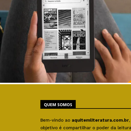
QUEM SOMOS
Bem-vindo ao
aquitemliteratura.com.br
objetivo é compartilhar o poder da leitu