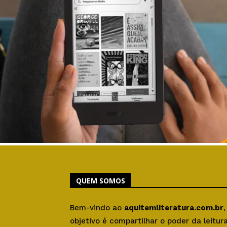
QUEM SOMOS
Bem-vindo ao
aquitemliteratura.com.br
objetivo é compartilhar o poder da leitu