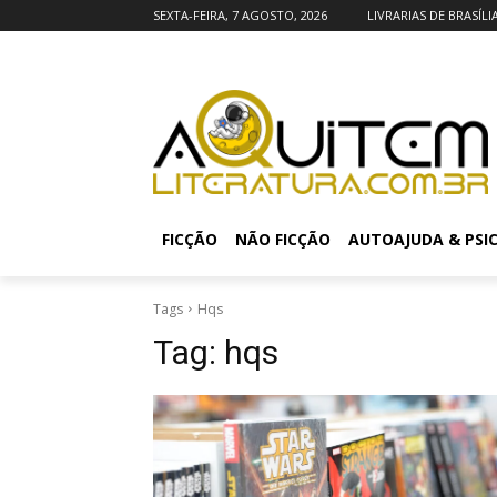
SEXTA-FEIRA, 7 AGOSTO, 2026
LIVRARIAS DE BRASÍLI
FICÇÃO
NÃO FICÇÃO
AUTOAJUDA & PSI
Tags
Hqs
Tag:
hqs