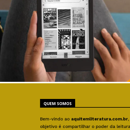
QUEM SOMOS
Bem-vindo ao
aquitemliteratura.com.br
objetivo é compartilhar o poder da leitu