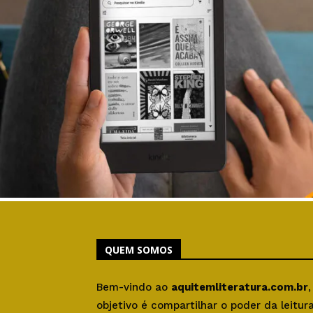
QUEM SOMOS
Bem-vindo ao
aquitemliteratura.com.br
objetivo é compartilhar o poder da leitu