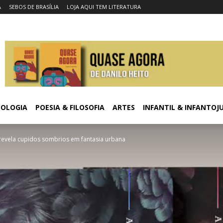
A
SEBOS DE BRASÍLIA
LOJA AQUI TEM LITERATURA
COLOGIA
POESIA & FILOSOFIA
ARTES
INFANTIL & INFANTOJ
revela cupidos sombrios em fantasia urbana