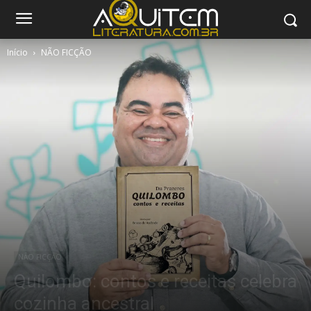
Início
NÃO FICÇÃO
NÃO FICÇÃO
Quilombo: contos e receitas celebra
cozinha ancestral