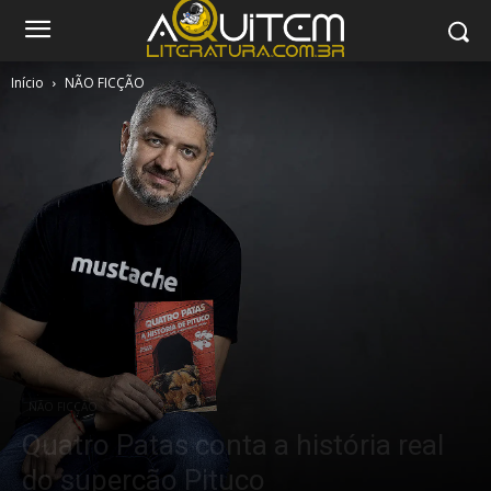
Início
NÃO FICÇÃO
NÃO FICÇÃO
Quatro Patas conta a história real
do supercão Pituco