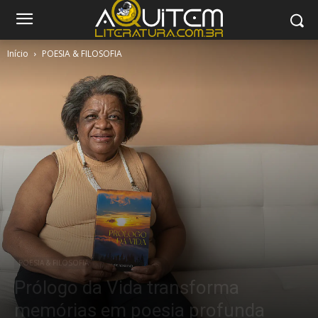
Início
POESIA & FILOSOFIA
POESIA & FILOSOFIA
Prólogo da Vida transforma
memórias em poesia profunda