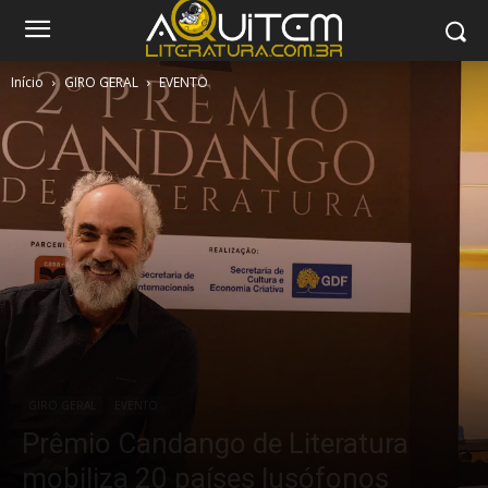
Início
GIRO GERAL
EVENTO
GIRO GERAL
EVENTO
Prêmio Candango de Literatura
mobiliza 20 países lusófonos