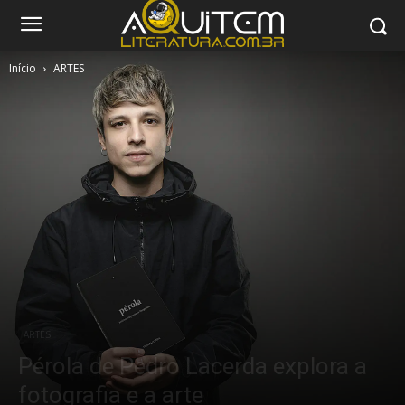
Início
ARTES
ARTES
Pérola de Pedro Lacerda explora a
fotografia e a arte