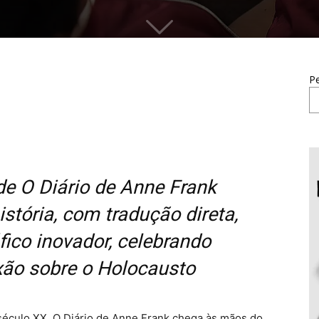
Pe
de O Diário de Anne Frank
stória, com tradução direta,
áfico inovador, celebrando
xão sobre o Holocausto
culo XX, O Diário de Anne Frank chega às mãos do