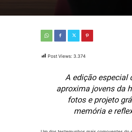
Post Views:
3.374
A edição especial 
aproxima jovens da hi
fotos e projeto gr
memória e refle
Um dos testemunhos mais comoventes do sé