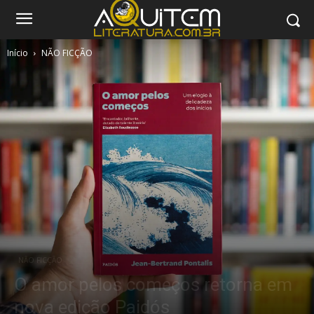
Início
NÃO FICÇÃO
NÃO FICÇÃO
O amor pelos começos retorna em
nova edição Paidós